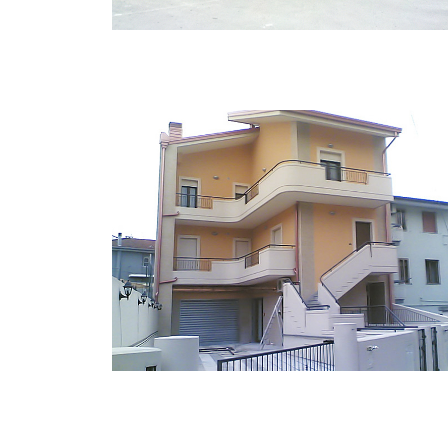
Locali commerciali
CONTATTI
Appartementi - Box- Locali commerciali
Via Superga, 48 - 70029 Santeramo in Colle (BA)
Tel.: 080 3038744
Cel.: 329 905 7999 - 335 135 2985
P.IVA: 06035490728
Appartamenti